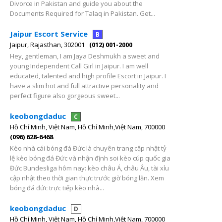
Divorce in Pakistan and guide you about the
Documents Required for Talaq in Pakistan. Get...
Jaipur Escort Service
B
Jaipur, Rajasthan, 302001
(012) 001-2000
Hey, gentleman, I am Jaya Deshmukh a sweet and
young Independent Call Girl in Jaipur. I am well
educated, talented and high profile Escort in Jaipur. I
have a slim hot and full attractive personality and
perfect figure also gorgeous sweet...
keobongdaduc
C
Hồ Chí Minh, Việt Nam, Hồ Chí Minh,Việt Nam, 700000
(096) 628-6468
Kèo nhà cái bóng đá Đức là chuyên trang cập nhật tỷ
lệ kèo bóng đá Đức và nhận định soi kèo cúp quốc gia
Đức Bundesliga hôm nay: kèo châu Á, châu Âu, tài xỉu
cập nhật theo thời gian thực trước giờ bóng lăn. Xem
bóng đá đức trực tiếp kèo nhà...
keobongdaduc
D
Hồ Chí Minh, Việt Nam, Hồ Chí Minh,Việt Nam, 700000